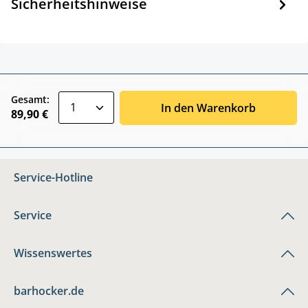
Sicherheitshinweise
zentheme.component.product.quantitySele
Gesamt:
In den Warenkorb
89,90 €
Service-Hotline
Service
Wissenswertes
barhocker.de