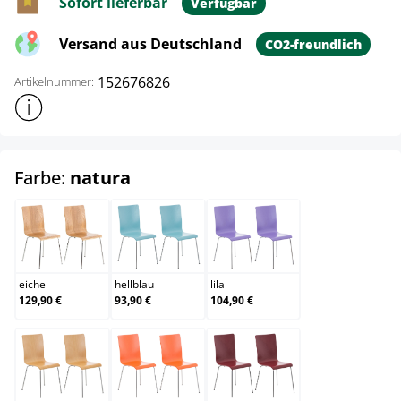
Sofort lieferbar
Verfügbar
Versand aus Deutschland
CO2-freundlich
152676826
Artikelnummer:
Weitere Produktinformationen anzeigen
auswählen
Farbe:
natura
eiche
hellblau
lila
eiche
hellblau
lila
129,90 €
93,90 €
104,90 €
natura
orange
rot