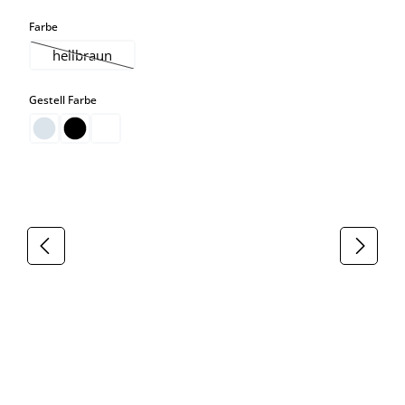
auswählen
Farbe
hellbraun
(Diese Option ist zurzeit nicht verfügbar.)
auswählen
Gestell Farbe