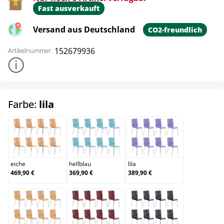
Fast ausverkauft
Versand aus Deutschland
CO2-freundlich
152679936
Artikelnummer:
Weitere Produktinformationen anzeigen
auswählen
Farbe:
lila
eiche
hellblau
lila
eiche
hellblau
lila
469,90 €
369,90 €
389,90 €
natura
rot
schwarz