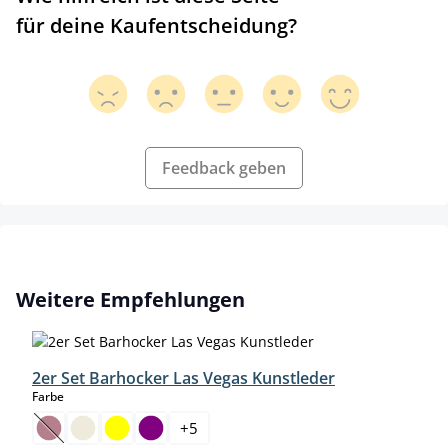
für deine Kaufentscheidung?
Feedback geben
Produktgalerie überspringen
Weitere Empfehlungen
2er Set Barhocker Las Vegas Kunstleder
auswählen
Farbe
+
5
(Diese Option ist zurzeit nicht verfügbar.)