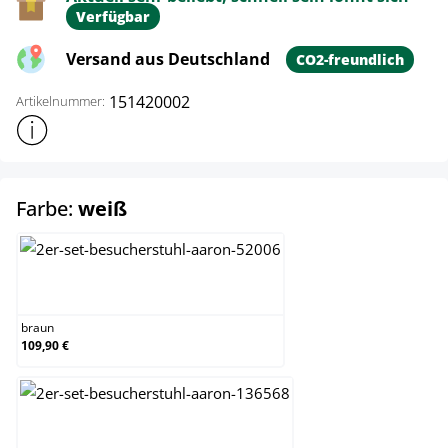
Verfügbar
Versand aus Deutschland
CO2-freundlich
151420002
Artikelnummer:
Weitere Produktinformationen anzeigen
auswählen
Farbe:
weiß
braun
braun
109,90 €
eiche