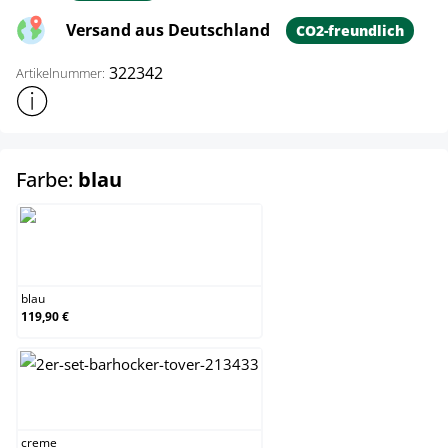
Versand aus Deutschland
CO2-freundlich
322342
Artikelnummer:
Weitere Produktinformationen anzeigen
auswählen
Farbe:
blau
blau
blau
119,90 €
creme
creme