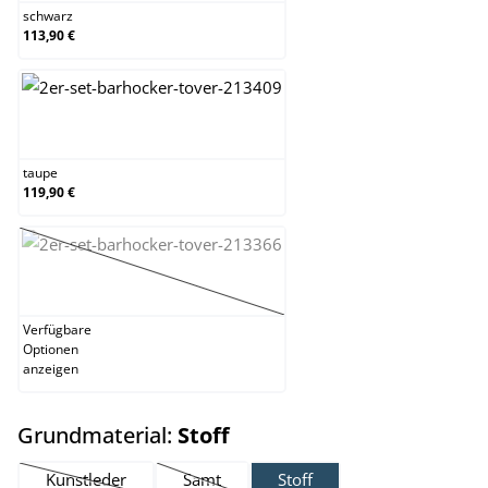
schwarz
113,90 €
taupe
taupe
119,90 €
weiß
(Diese Option ist zurzeit nicht verfügbar.)
Verfügbare
Optionen
anzeigen
auswählen
Grundmaterial:
Stoff
Kunstleder
Samt
Stoff