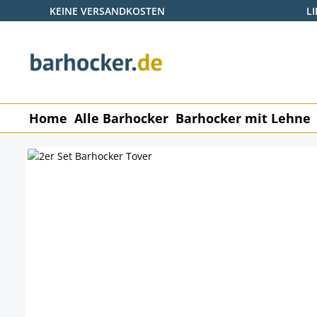
KEINE VERSANDKOSTEN
L
 Hauptinhalt springen
Zur Suche springen
Zur Hauptnavigation springen
Home
Alle Barhocker
Barhocker mit Lehne