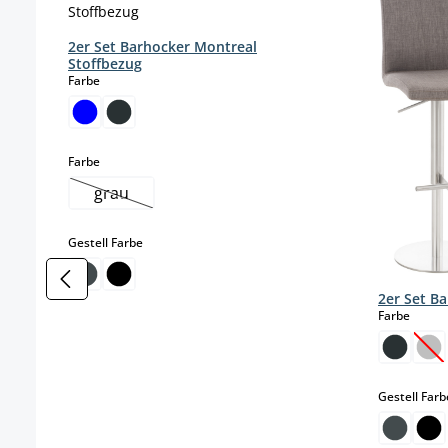
2er Set Barhocker Montreal
Stoffbezug
auswählen
Farbe
auswählen
Farbe
grau
(Diese Option ist zurzeit nicht verfügbar.)
auswählen
Gestell Farbe
2er Set B
auswä
Farbe
(Di
Gestell Farb