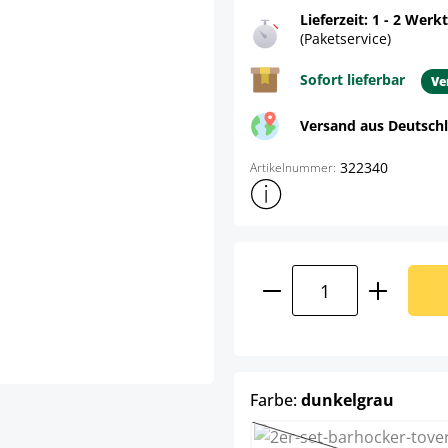
Lieferzeit: 1 - 2 Werk
(Paketservice)
Sofort lieferbar
Ve
Versand aus Deutsch
322340
Artikelnummer:
Weitere Produktinformatione
Produkt Anzahl: G
auswä
Farbe:
dunkelgrau