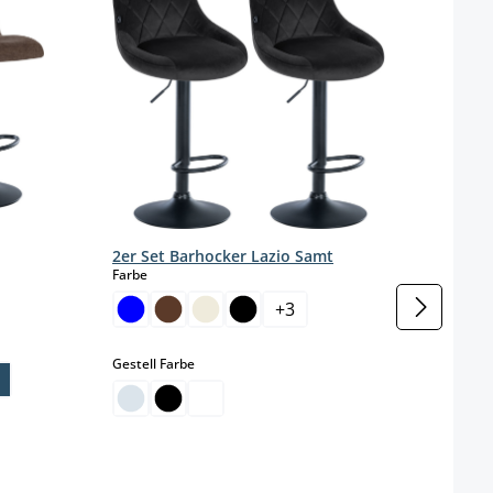
2er 
Stof
2er Set Barhocker Lazio Samt
Farbe
auswählen
Farbe
+
3
Gestel
auswählen
Gestell Farbe
eit nicht verfügbar.)