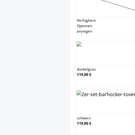
blau
(Diese Opt
Verfügbare
Optionen
anzeigen
dunkelg
dunkelgrau
119,90 €
schwarz
schwarz
119,90 €