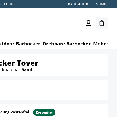
 RETOURE
KAUF AUF RECHNUNG
Warenk
utdoor-Barhocker
Drehbare Barhocker
Mehr
M
cker Tover
dmaterial:
Samt
dung kostenfrei
Kostenfrei