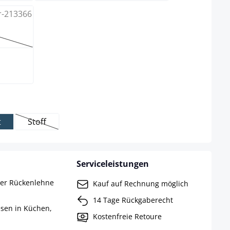
ion ist zurzeit nicht verfügbar.)
wählen
t
Stoff
rzeit nicht verfügbar.)
(Diese Option ist zurzeit nicht verfügbar.)
Serviceleistungen
ter Rückenlehne
Kauf auf Rechnung möglich
14 Tage Rückgaberecht
esen in Küchen,
Kostenfreie Retoure