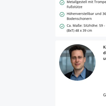
Metallgestell mit Tromp
Fußstütze
Höhenverstellbar und 360
Bodenschonern
Ca. Maße: Sitzhöhe: 59 - 
(BxT) 48 x 39 cm
K
d
u
G