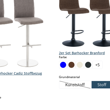
2er Set Barhocker Branford
auswählen
Farbe
+
5
arhocker Cadiz Stoffbezug
auswählen
Grundmaterial
hlen
Kunststoff
Stoff
(Diese Option ist zurz
ese Option ist zurzeit nicht verfügbar.)
auswählen
e