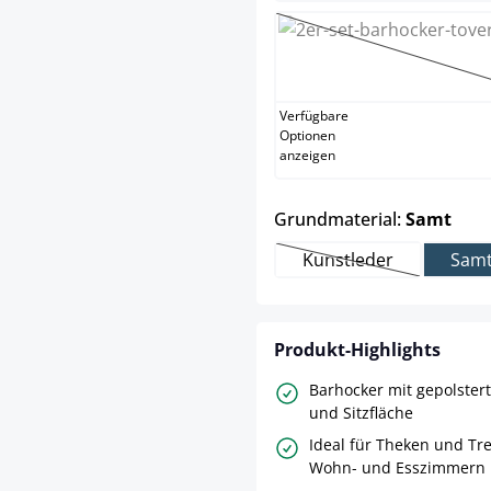
weiß
(Diese Opt
Verfügbare
Optionen
anzeigen
aus
Grundmaterial:
Samt
Kunstleder
Sam
(Diese Option ist zu
Produkt-Highlights
Barhocker mit gepolster
und Sitzfläche
Ideal für Theken und Tr
Wohn- und Esszimmern