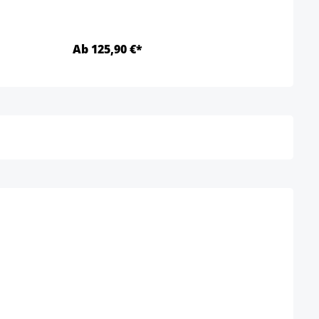
Ab 125,90 €*
Ab 3
Details