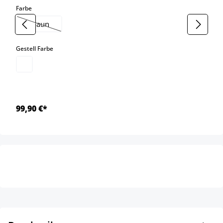
auswählen
Farbe
braun
(Diese Option ist zurzeit nicht verfügbar.)
auswählen
Gestell Farbe
99,90 €*