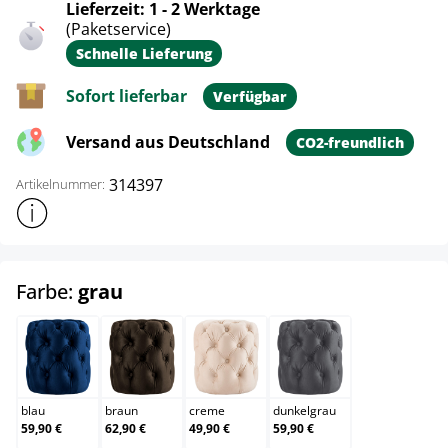
Lieferzeit: 1 - 2 Werktage
(Paketservice)
Schnelle Lieferung
Sofort lieferbar
Verfügbar
Versand aus Deutschland
CO2-freundlich
314397
Artikelnummer:
Weitere Produktinformationen anzeigen
auswählen
Farbe:
grau
blau
braun
creme
dunkelgrau
blau
braun
creme
dunkelgrau
59,90 €
62,90 €
49,90 €
59,90 €