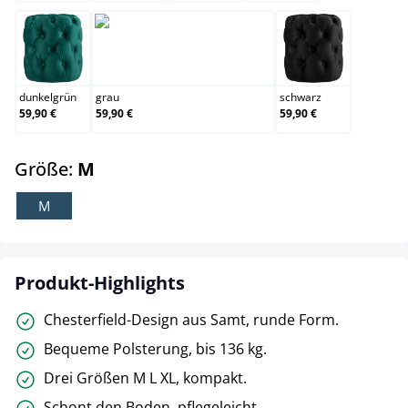
dunkelgrün
grau
schwarz
dunkelgrün
grau
schwarz
59,90 €
59,90 €
59,90 €
auswählen
Größe:
M
M
Produkt-Highlights
Chesterfield-Design aus Samt, runde Form.
Bequeme Polsterung, bis 136 kg.
Drei Größen M L XL, kompakt.
Schont den Boden, pflegeleicht.