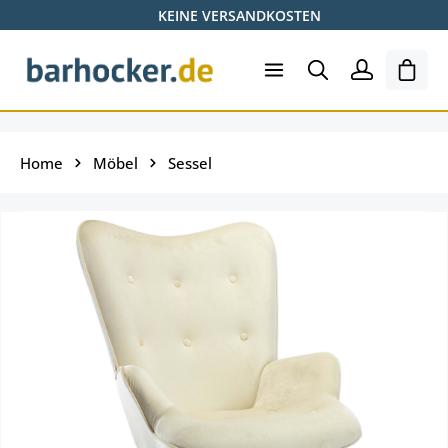
KEINE VERSANDKOSTEN
Zum Hauptinhalt springen
Ware
Home
Möbel
Sessel