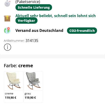
(Paketservice)
Schnelle Lieferung
Aktuell sehr beliebt, schnell sein lohnt sich
Verfügbar
Versand aus Deutschland
CO2-freundlich
314135
Artikelnummer:
Weitere Produktinformationen anzeigen
auswählen
Farbe:
creme
creme
grau
creme
grau
119,90 €
119,90 €