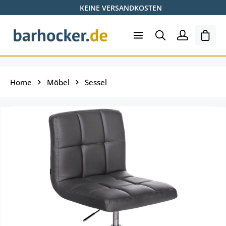
KEINE VERSANDKOSTEN
Zum Hauptinhalt springen
Ware
Home
Möbel
Sessel