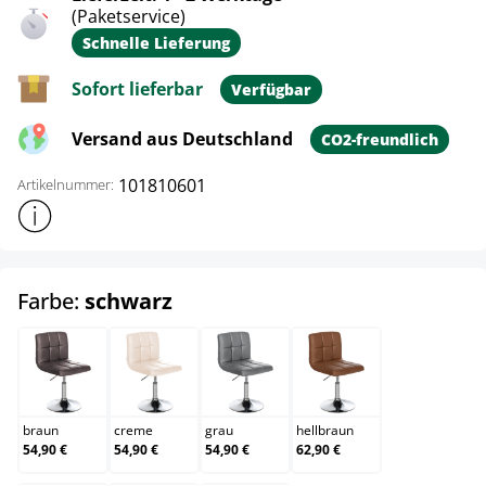
(Paketservice)
Schnelle Lieferung
Sofort lieferbar
Verfügbar
Versand aus Deutschland
CO2-freundlich
101810601
Artikelnummer:
Weitere Produktinformationen anzeigen
auswählen
Farbe:
schwarz
braun
creme
grau
hellbraun
braun
creme
grau
hellbraun
54,90 €
54,90 €
54,90 €
62,90 €