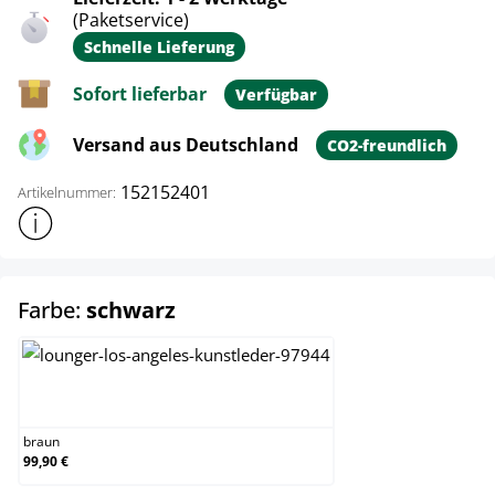
(Paketservice)
Schnelle Lieferung
Sofort lieferbar
Verfügbar
Versand aus Deutschland
CO2-freundlich
152152401
Artikelnummer:
Weitere Produktinformationen anzeigen
auswählen
Farbe:
schwarz
braun
braun
99,90 €