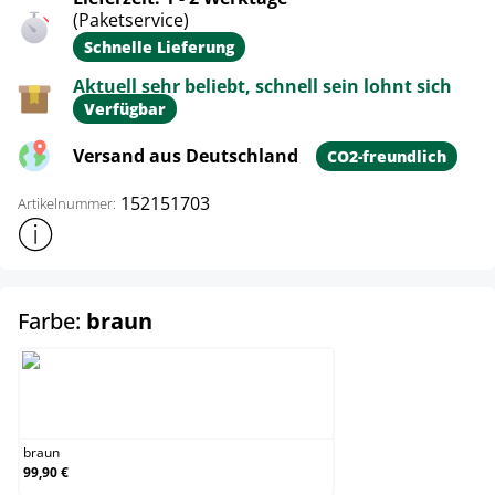
(Paketservice)
Schnelle Lieferung
Aktuell sehr beliebt, schnell sein lohnt sich
Verfügbar
Versand aus Deutschland
CO2-freundlich
152151703
Artikelnummer:
Weitere Produktinformationen anzeigen
auswählen
Farbe:
braun
braun
braun
99,90 €