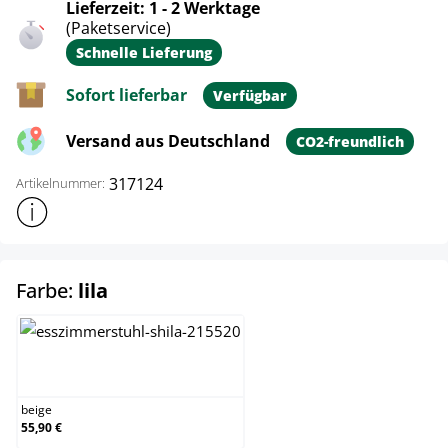
Lieferzeit: 1 - 2 Werktage
(Paketservice)
Schnelle Lieferung
Sofort lieferbar
Verfügbar
Versand aus Deutschland
CO2-freundlich
317124
Artikelnummer:
Weitere Produktinformationen anzeigen
auswählen
Farbe:
lila
beige
beige
55,90 €