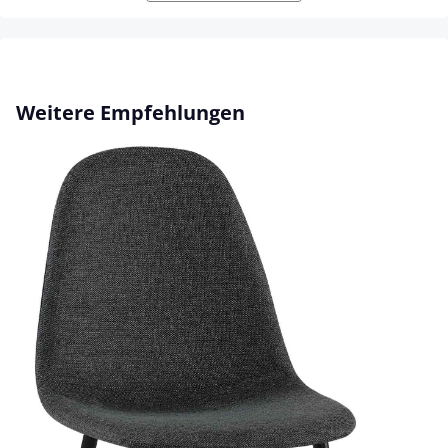
Produktgalerie überspringen
Weitere Empfehlungen