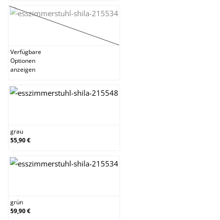
braun
(Diese Option ist zurzeit nicht verfügbar.)
Verfügbare
Optionen
anzeigen
grau
grau
55,90 €
grün
grün
59,90 €