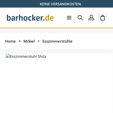
KEINE VERSANDKOSTEN
Zum Hauptinhalt springen
Ware
Home
Möbel
Esszimmerstühle