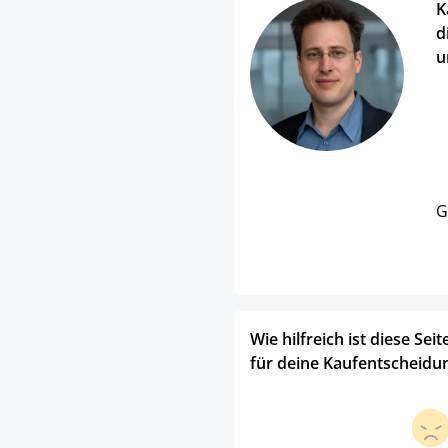
K
d
u
G
Wie hilfreich ist diese Seit
für deine Kaufentscheidu