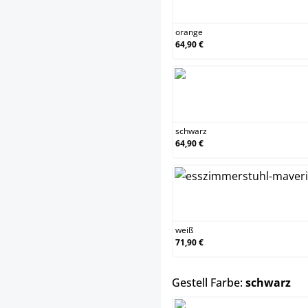
or
orange
64,90 €
sc
schwarz
64,90 €
we
weiß
71,90 €
au
Gestell Farbe:
schwarz