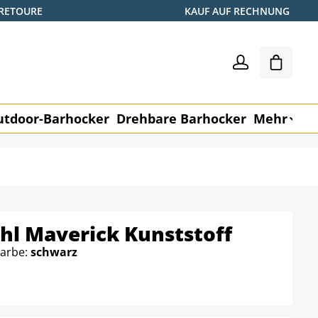
 RETOURE
KAUF AUF RECHNUNG
Warenk
utdoor-Barhocker
Drehbare Barhocker
Mehr
M
hl Maverick Kunststoff
Farbe:
schwarz