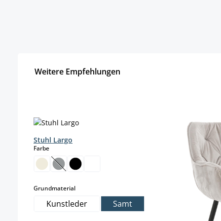
Weitere Empfehlungen
Produktgalerie überspringen
Stuhl Largo
auswählen
Farbe
(Diese Option ist zurzeit nicht verfügbar.)
auswählen
Grundmaterial
Kunstleder
Samt