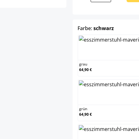
auswähle
Farbe:
schwarz
gr
grau
64,90 €
gr
grün
64,90 €