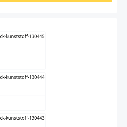
n
au
ün