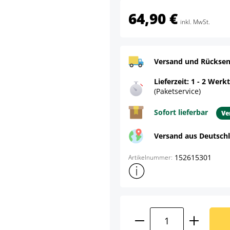
64,90 €
inkl. MwSt.
Versand und Rücksen
Lieferzeit: 1 - 2 Werk
(Paketservice)
Sofort lieferbar
Ve
Versand aus Deutsch
152615301
Artikelnummer:
Weitere Produktinformatione
Produkt Anzahl: G