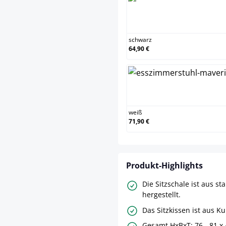
sc
schwarz
64,90 €
we
weiß
71,90 €
Produkt-Highlights
Die Sitzschale ist aus st
hergestellt.
Das Sitzkissen ist aus K
Gesamt HxBxT: 76 - 81 x 