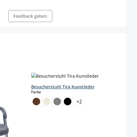
Feedback geben
Besucherstuhl Tira Kunstleder
Stuhl
auswählen
Farbe
Farbe
+
2
Grund
K