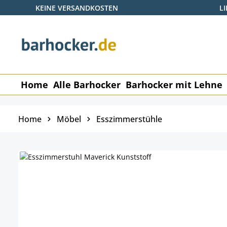
KEINE VERSANDKOSTEN
L
 Hauptinhalt springen
Zur Suche springen
Zur Hauptnavigation springen
Home
Alle Barhocker
Barhocker mit Lehne
Home
Möbel
Esszimmerstühle