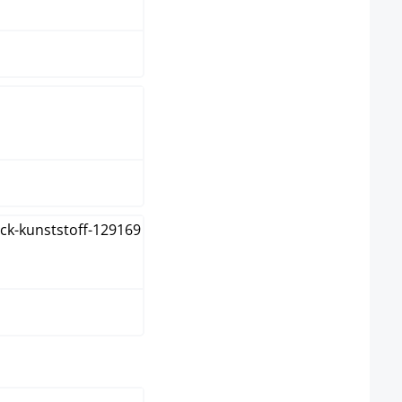
ange
hwarz
iß
swählen