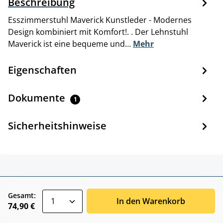
Beschreibung
Esszimmerstuhl Maverick Kunstleder - Modernes
Design kombiniert mit Komfort!. . Der Lehnstuhl
Maverick ist eine bequeme und…
Mehr
Eigenschaften
Dokumente
1
Sicherheitshinweise
zentheme.component.product.quantitySele
Gesamt:
In den Warenkorb
74,90 €