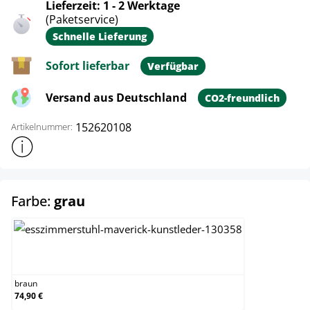
Lieferzeit: 1 - 2 Werktage
(Paketservice)
Schnelle Lieferung
Sofort lieferbar
Verfügbar
Versand aus Deutschland
CO2-freundlich
152620108
Artikelnummer:
Weitere Produktinformationen anzeigen
auswählen
Farbe:
grau
braun
braun
74,90 €