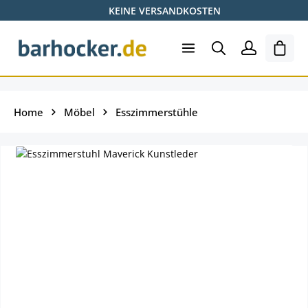
KEINE VERSANDKOSTEN
Zum Hauptinhalt springen
Ware
Home
Möbel
Esszimmerstühle