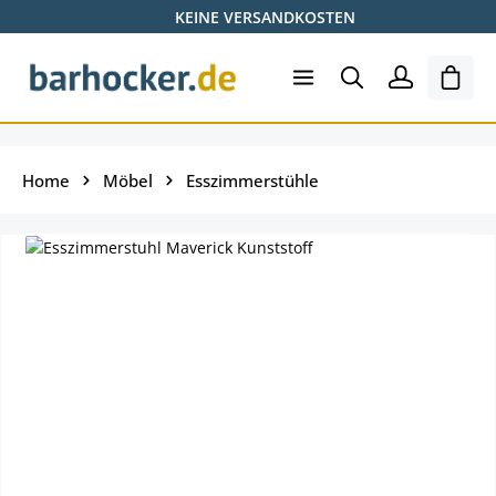
KEINE VERSANDKOSTEN
Zum Hauptinhalt springen
Ware
Home
Möbel
Esszimmerstühle