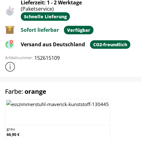
Lieferzeit: 1 - 2 Werktage
(Paketservice)
Schnelle Lieferung
Sofort lieferbar
Verfügbar
Versand aus Deutschland
CO2-freundlich
152615109
Artikelnummer:
Weitere Produktinformationen anzeigen
auswählen
Farbe:
orange
grau
grau
66,90 €