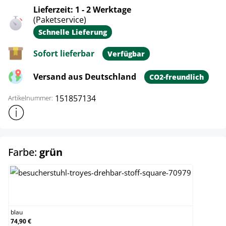
Lieferzeit: 1 - 2 Werktage
(Paketservice)
Schnelle Lieferung
Sofort lieferbar
Verfügbar
Versand aus Deutschland
CO2-freundlich
151857134
Artikelnummer:
Weitere Produktinformationen anzeigen
auswählen
Farbe:
grün
blau
blau
74,90 €