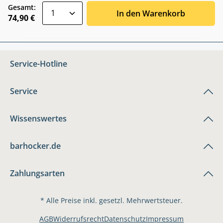
zentheme.component.product.quantitySele
Gesamt:
In den Warenkorb
74,90 €
Service-Hotline
Service
Wissenswertes
barhocker.de
Zahlungsarten
* Alle Preise inkl. gesetzl. Mehrwertsteuer.
AGB
Widerrufsrecht
Datenschutz
Impressum