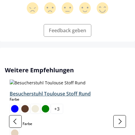
Feedback geben
Produktgalerie überspringen
Weitere Empfehlungen
Besucherstuhl Toulouse Stoff Rund
auswählen
Farbe
+
3
auswählen
Gestell Farbe