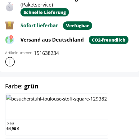
(Paketservice)
Schnelle Lieferung
Sofort lieferbar
Verfügbar
Versand aus Deutschland
CO2-freundlich
151638234
Artikelnummer:
Weitere Produktinformationen anzeigen
auswählen
Farbe:
grün
blau
blau
64,90 €