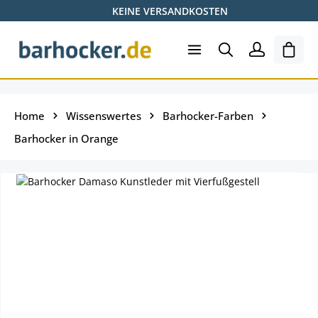
KEINE VERSANDKOSTEN
Zum Hauptinhalt springen
Ware
Home
Wissenswertes
Barhocker-Farben
Barhocker in Orange