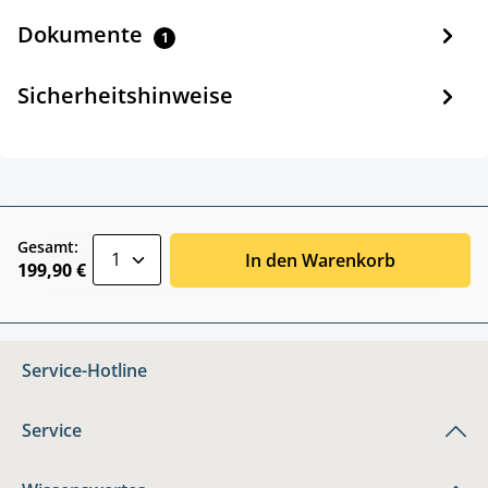
Dokumente
1
Sicherheitshinweise
zentheme.component.product.quantitySele
Gesamt:
In den Warenkorb
199,90 €
Service-Hotline
Service