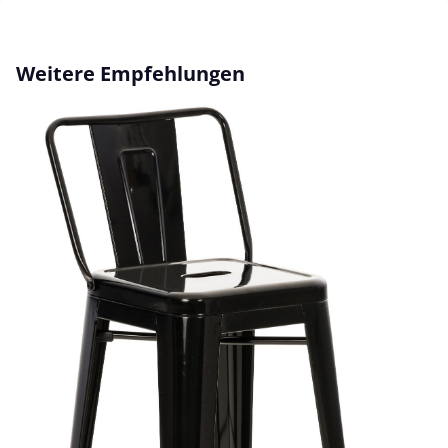
Produktgalerie überspringen
Weitere Empfehlungen