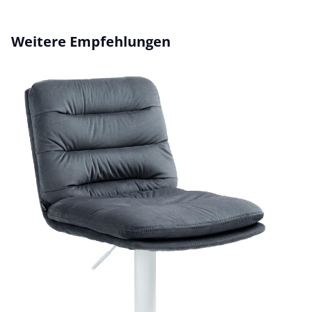
Produktgalerie überspringen
Weitere Empfehlungen