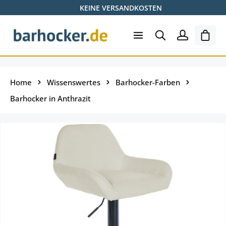
KEINE VERSANDKOSTEN
Zum Hauptinhalt springen
Ware
Home
Wissenswertes
Barhocker-Farben
Barhocker in Anthrazit