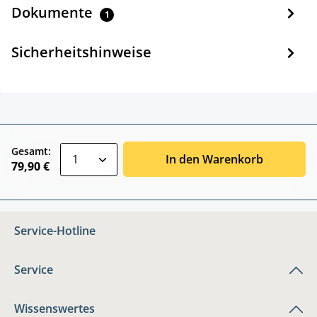
Dokumente
1
Sicherheitshinweise
zentheme.component.product.quantitySele
Gesamt:
In den Warenkorb
79,90 €
Service-Hotline
Service
Wissenswertes