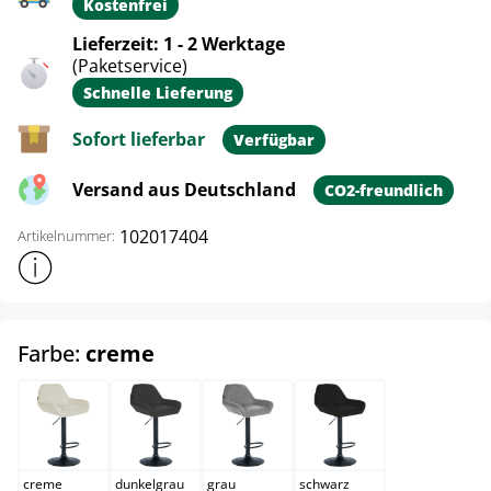
Kostenfrei
Lieferzeit: 1 - 2 Werktage
(Paketservice)
Schnelle Lieferung
Sofort lieferbar
Verfügbar
Versand aus Deutschland
CO2-freundlich
102017404
Artikelnummer:
Weitere Produktinformationen anzeigen
auswählen
Farbe:
creme
creme
dunkelgrau
grau
schwarz
creme
dunkelgrau
grau
schwarz