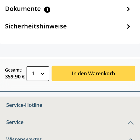
Dokumente
1
Sicherheitshinweise
zentheme.component.product.quantitySele
Gesamt:
In den Warenkorb
359,90 €
Service-Hotline
Service
Wissenswertes