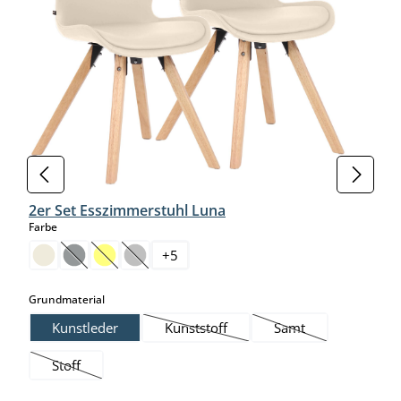
2er Set Esszimmerstuhl Luna
auswählen
Farbe
+
5
(Diese Option ist zurzeit nicht verfügbar.)
(Diese Option ist zurzeit nicht verfügbar.)
(Diese Option ist zurzeit nicht verfügbar.)
auswählen
Grundmaterial
Kunstleder
Kunststoff
Samt
(Diese Option ist zurzeit nicht verfügba
(Diese Option ist zurz
Stoff
(Diese Option ist zurzeit nicht verfügbar.)