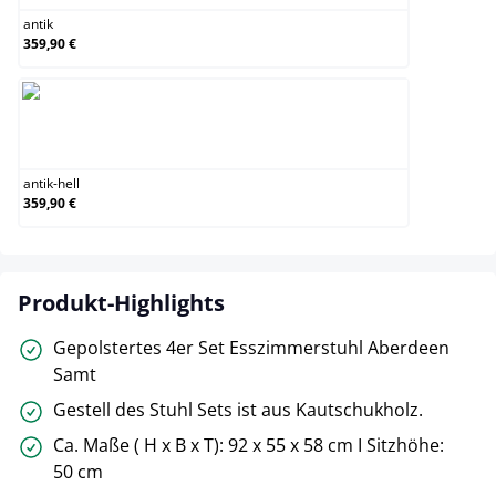
antik
359,90 €
antik-hell
antik-hell
359,90 €
Produkt-Highlights
Gepolstertes 4er Set Esszimmerstuhl Aberdeen
Samt
Gestell des Stuhl Sets ist aus Kautschukholz.
Ca. Maße ( H x B x T): 92 x 55 x 58 cm I Sitzhöhe:
50 cm