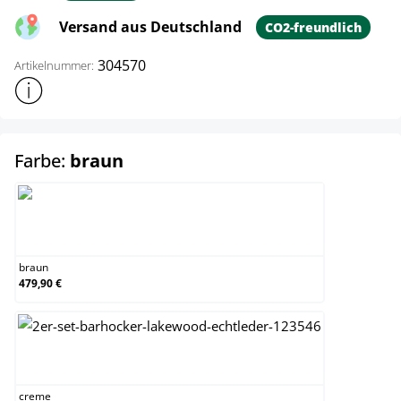
Versand aus Deutschland
CO2-freundlich
304570
Artikelnummer:
Weitere Produktinformationen anzeigen
auswählen
Farbe:
braun
braun
braun
479,90 €
creme
creme