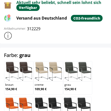
Aktuell sehr beliebt, schnell sein lohnt sich
Verfügbar
Versand aus Deutschland
CO2-freundlich
312229
Artikelnummer:
Weitere Produktinformationen anzeigen
auswählen
Farbe:
grau
braun
creme
grau
braun
creme
grau
154,90 €
109,90 €
154,90 €
orange
schwarz
schwarz/schwarz