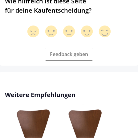
Wie hilfreich ist diese Seite
für deine Kaufentscheidung?
Feedback geben
Produktgalerie überspringen
Weitere Empfehlungen