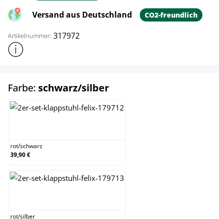
Versand aus Deutschland
CO2-freundlich
317972
Artikelnummer:
Weitere Produktinformationen anzeigen
auswählen
Farbe:
schwarz/silber
rot/schwarz
rot
/
schwarz
39,90 €
rot/silber
rot
/
silber