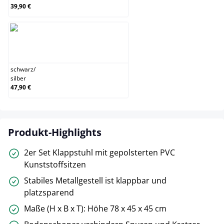
39,90 €
schwarz/silber
schwarz
/
silber
47,90 €
Produkt-Highlights
2er Set Klappstuhl mit gepolsterten PVC
Kunststoffsitzen
Stabiles Metallgestell ist klappbar und
platzsparend
Maße (H x B x T): Höhe 78 x 45 x 45 cm