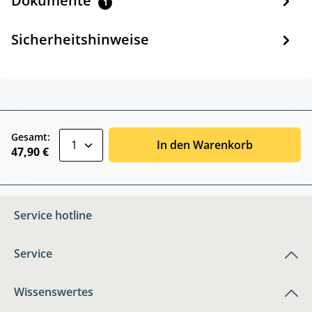
Dokumente
1
Sicherheitshinweise
zentheme.component.product.quantitySele
Gesamt:
In den Warenkorb
47,90 €
Service hotline
Service
Wissenswertes