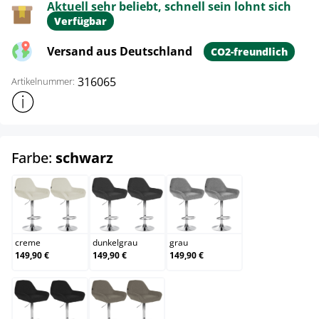
Aktuell sehr beliebt, schnell sein lohnt sich
Verfügbar
Versand aus Deutschland
CO2-freundlich
316065
Artikelnummer:
Weitere Produktinformationen anzeigen
auswählen
Farbe:
schwarz
creme
dunkelgrau
grau
creme
dunkelgrau
grau
149,90 €
149,90 €
149,90 €
schwarz
taupe