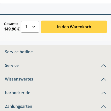
zentheme.component.product.quantitySele
Gesamt:
In den Warenkorb
149,90 €
Service hotline
Service
Wissenswertes
barhocker.de
Zahlungsarten