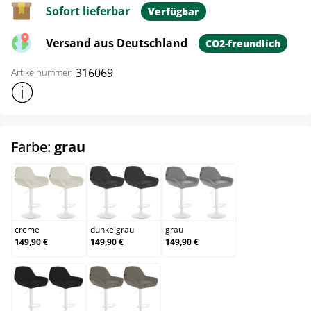
Sofort lieferbar
Verfügbar
Versand aus Deutschland
CO2-freundlich
316069
Artikelnummer:
Weitere Produktinformationen anzeigen
auswählen
Farbe:
grau
creme
dunkelgrau
grau
creme
dunkelgrau
grau
149,90 €
149,90 €
149,90 €
schwarz
taupe