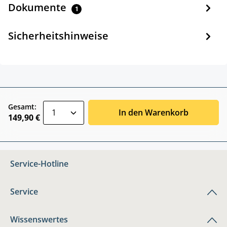
Dokumente
1
Sicherheitshinweise
zentheme.component.product.quantitySele
Gesamt:
In den Warenkorb
149,90 €
Service-Hotline
Service
Wissenswertes