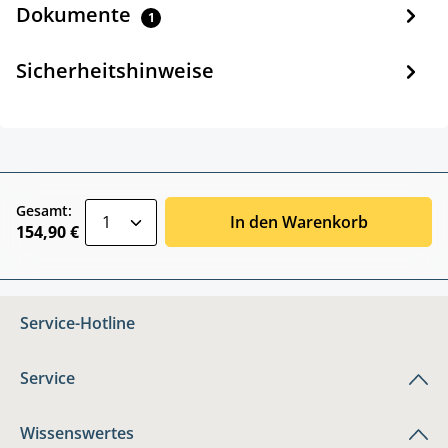
Dokumente
1
Sicherheitshinweise
zentheme.component.product.quantitySele
Gesamt:
In den Warenkorb
154,90 €
Service-Hotline
Service
Wissenswertes