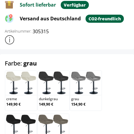
Sofort lieferbar
Verfügbar
Versand aus Deutschland
CO2-freundlich
305315
Artikelnummer:
Weitere Produktinformationen anzeigen
auswählen
Farbe:
grau
creme
dunkelgrau
grau
creme
dunkelgrau
grau
149,90 €
149,90 €
154,90 €
schwarz
taupe