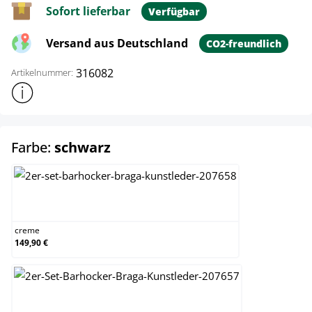
Sofort lieferbar
Verfügbar
Versand aus Deutschland
CO2-freundlich
316082
Artikelnummer:
Weitere Produktinformationen anzeigen
auswählen
Farbe:
schwarz
creme
creme
149,90 €
grau