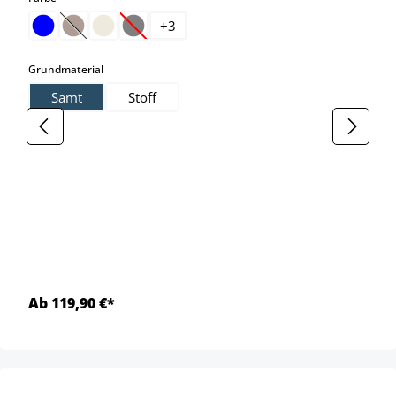
+
3
(Diese Option ist zurzeit nicht verfügbar.)
(Diese Option ist zurzeit nicht verfügbar.)
auswählen
Grundmaterial
Samt
Stoff
Ab 119,90 €*