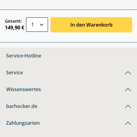
zentheme.component.product.quantitySele
Gesamt:
In den Warenkorb
149,90 €
Service-Hotline
Service
Wissenswertes
barhocker.de
Zahlungsarten