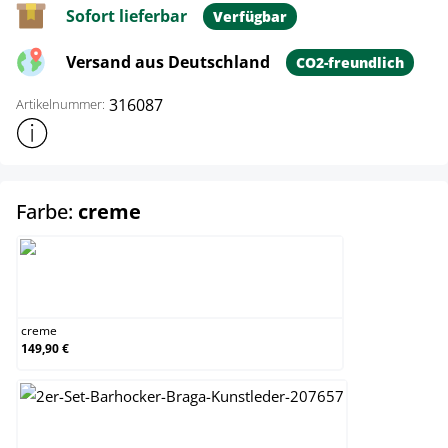
Sofort lieferbar
Verfügbar
Versand aus Deutschland
CO2-freundlich
316087
Artikelnummer:
Weitere Produktinformationen anzeigen
auswählen
Farbe:
creme
creme
creme
149,90 €
grau