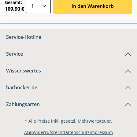
zentheme.component.product.quantitySele
Gesamt:
In den Warenkorb
109,90 €
Service-Hotline
Service
Wissenswertes
barhocker.de
Zahlungsarten
* Alle Preise inkl. gesetzl. Mehrwertsteuer.
AGB
Widerrufsrecht
Datenschutz
Impressum