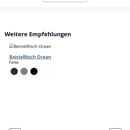
Skip product gallery
Weitere Empfehlungen
Beistelltisch Ocean
auswählen
Farbe