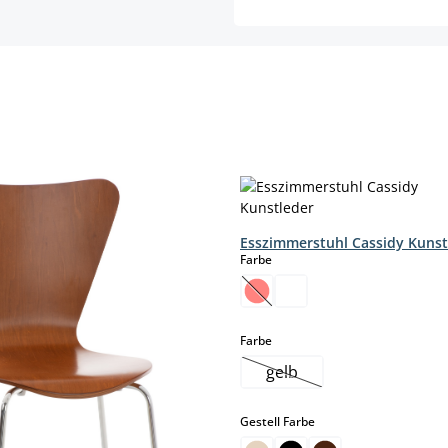
Esszimmerstuhl Cassidy Kunst
auswählen
Farbe
(Diese Option ist zurzeit nic
auswählen
Farbe
gelb
(Diese Option ist zurzeit 
auswählen
Gestell Farbe