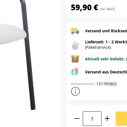
59,90 €
inkl. MwSt.
Versand und Rücksen
Lieferzeit: 1 - 2 Werk
(Paketservice)
Aktuell sehr beliebt, 
Versand aus Deutsch
151795802
Artikelnummer:
Weitere Produktinformatione
Produkt Anzahl: G