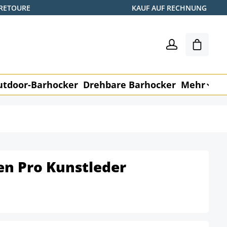
 RETOURE
KAUF AUF RECHNUNG
Shoppin
utdoor-Barhocker
Drehbare Barhocker
Mehr
M
en Pro Kunstleder