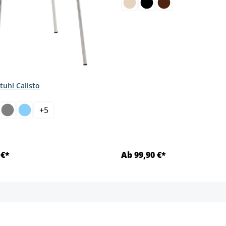
tuhl Calisto
hlen
+
5
 €*
Ab 99,90 €*
Details
Details