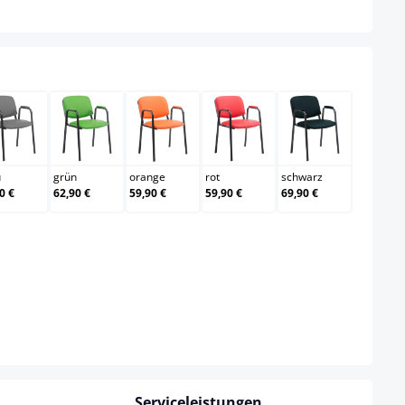
grau
grün
orange
rot
schwarz
u
grün
orange
rot
schwarz
0 €
62,90 €
59,90 €
59,90 €
69,90 €
Serviceleistungen