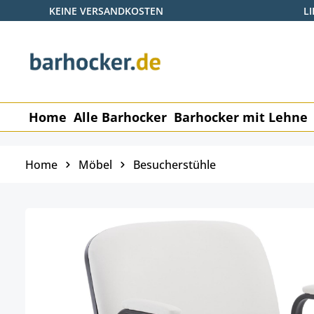
KEINE VERSANDKOSTEN
L
 Hauptinhalt springen
Zur Suche springen
Zur Hauptnavigation springen
Home
Alle Barhocker
Barhocker mit Lehne
Home
Möbel
Besucherstühle