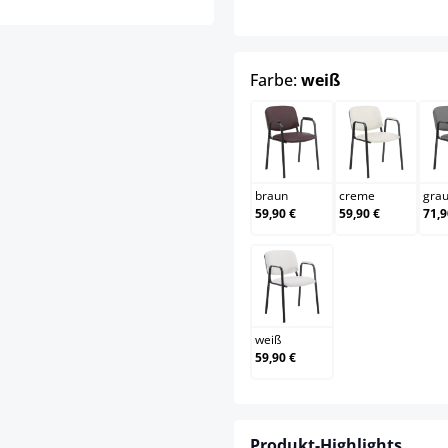
auswählen
Farbe:
weiß
braun
creme
braun
creme
gra
59,90 €
59,90 €
71,9
weiß
weiß
59,90 €
Produkt-Highlights