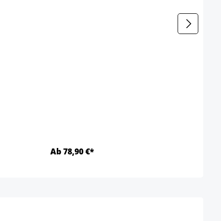
Ab 78,90 €*
Ab 1
Details