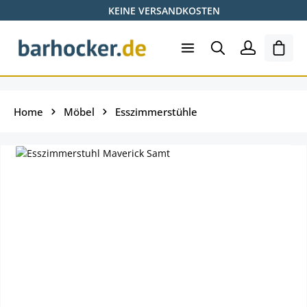
KEINE VERSANDKOSTEN
Zum Hauptinhalt springen
Ware
Home
Möbel
Esszimmerstühle