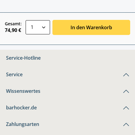
zentheme.component.product.quantitySele
Gesamt:
In den Warenkorb
74,90 €
Service-Hotline
Service
Wissenswertes
barhocker.de
Zahlungsarten