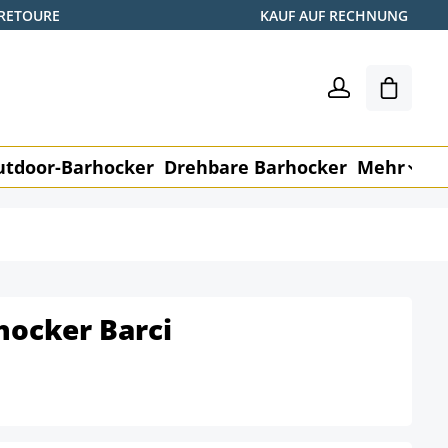
 RETOURE
KAUF AUF RECHNUNG
Warenk
utdoor-Barhocker
Drehbare Barhocker
Mehr
M
zhocker Barci