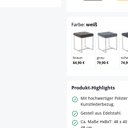
auswählen
Farbe:
weiß
braun
grau
braun
grau
sch
84,90 €
79,90 €
74,9
Produkt-Highlights
Mit hochwertiger Polste
Kunstlederbezug.
Gestell aus Edelstahl.
Ca. Maße HxBxT: 48 x 40
48 cm.