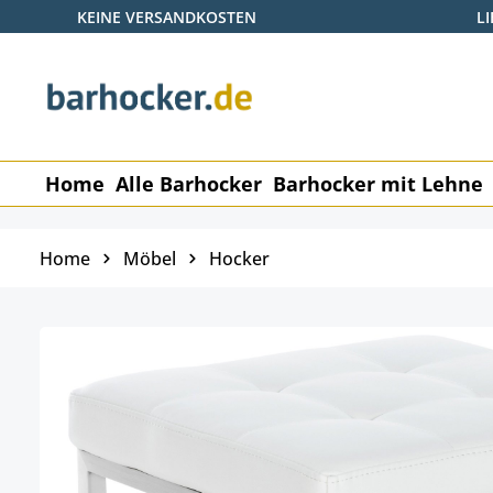
KEINE VERSANDKOSTEN
L
 Hauptinhalt springen
Zur Suche springen
Zur Hauptnavigation springen
Home
Alle Barhocker
Barhocker mit Lehne
Home
Möbel
Hocker