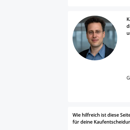
K
d
u
G
Wie hilfreich ist diese Seit
für deine Kaufentscheidu