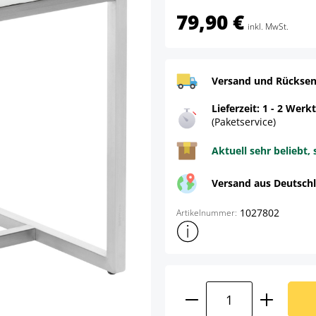
79,90 €
inkl. MwSt.
Versand und Rücksen
Lieferzeit: 1 - 2 Werk
(Paketservice)
Aktuell sehr beliebt, 
Versand aus Deutsch
1027802
Artikelnummer:
Weitere Produktinformatione
Produkt Anzahl: G