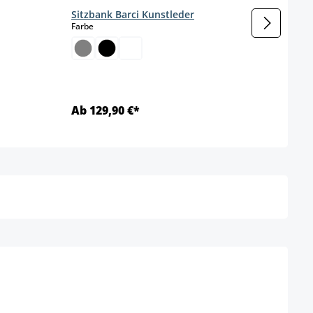
Sitzbank Barci Kunstleder
Sitzb
auswählen
Farbe
Farbe
Ab 129,90 €*
Ab 1
Details