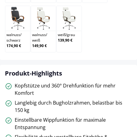
walnuss/schwarz
walnuss/weiß
weiß/grau
walnuss
/
walnuss
/
weiß
/
grau
schwarz
weiß
139,90 €
174,90 €
149,90 €
Produkt-Highlights
Kopfstütze und 360° Drehfunktion für mehr
Komfort
Langlebig durch Bugholzrahmen, belastbar bis
150 kg
Einstellbare Wippfunktion für maximale
Entspannung