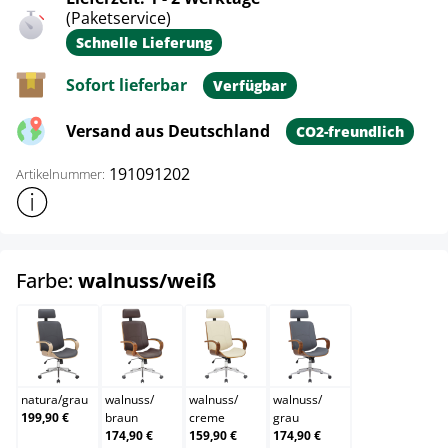
(Paketservice)
Schnelle Lieferung
Sofort lieferbar
Verfügbar
Versand aus Deutschland
CO2-freundlich
191091202
Artikelnummer:
Weitere Produktinformationen anzeigen
auswählen
Farbe:
walnuss/weiß
natura/grau
walnuss/braun
walnuss/creme
walnuss/grau
natura
/
grau
walnuss
/
walnuss
/
walnuss
/
199,90 €
braun
creme
grau
174,90 €
159,90 €
174,90 €