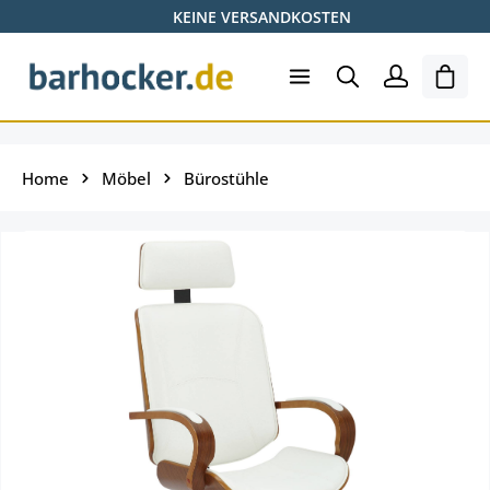
KEINE VERSANDKOSTEN
Zum Hauptinhalt springen
Ware
Home
Möbel
Bürostühle