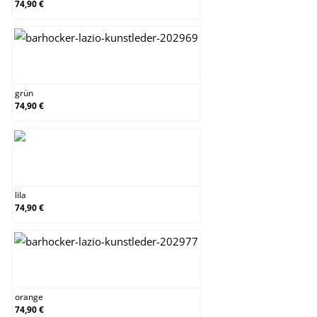
74,90 €
grün
grün
74,90 €
lila
lila
74,90 €
orange
orange
74,90 €