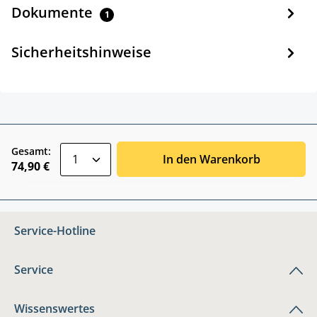
Dokumente
1
Sicherheitshinweise
zentheme.component.product.quantitySele
Gesamt:
In den Warenkorb
74,90 €
Service-Hotline
Service
Wissenswertes