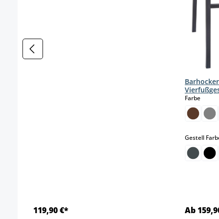
Barhocke
Vierfußges
auswä
Farbe
Gestell Farb
119,90 €*
Ab 159,9