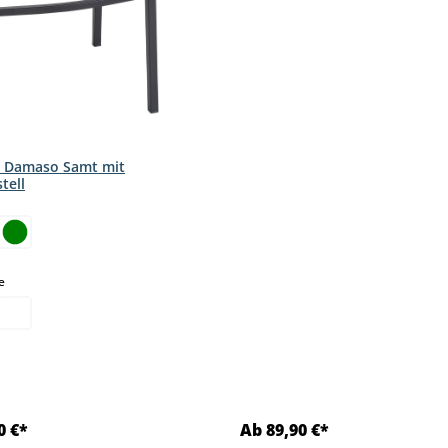
r Damaso Samt mit
tell
hlen
auswählen
e
0 €*
Ab 89,90 €*