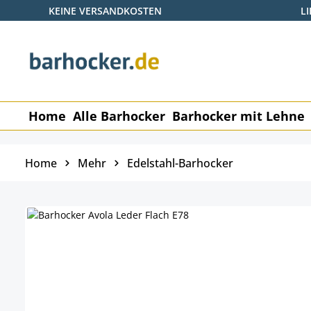
KEINE VERSANDKOSTEN
L
p to main content
Skip to search
Skip to main navigation
Home
Alle Barhocker
Barhocker mit Lehne
Home
Mehr
Edelstahl-Barhocker