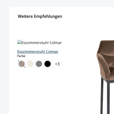
Weitere Empfehlungen
Skip product gallery
Esszimmerstuhl Colmar
auswählen
Farbe
+
3
(This option is currently unavailable.)