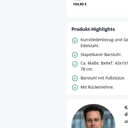
104,90 €
Produkt-Highlights
Kunstlederbezug und Ge
Edelstahl.
Stapelbarer Barstuhl.
Ca. Maße: BxHxT: 43x101
78 cm.
Barstuhl mit Fußstütze.
Mit Rückenlehne.
K
d
u