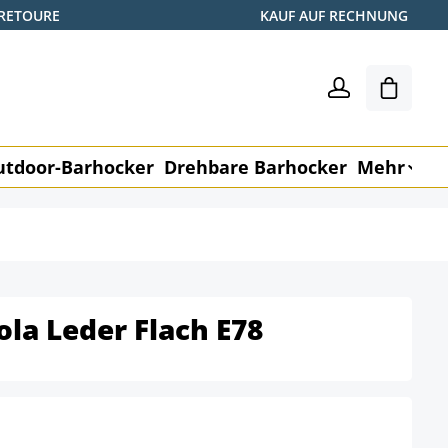
 RETOURE
KAUF AUF RECHNUNG
Warenk
utdoor-Barhocker
Drehbare Barhocker
Mehr
M
la Leder Flach E78