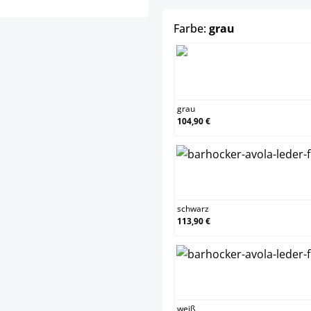
auswählen
Farbe:
grau
grau
grau
104,90 €
schw
schwarz
113,90 €
weiß
weiß