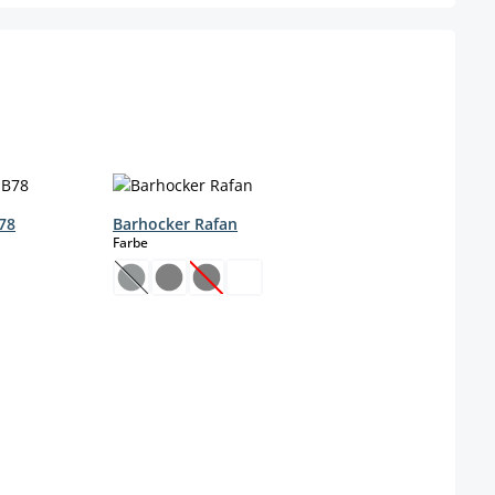
78
Barhocker Rafan
auswählen
Farbe
(This option is currently unavailable.)
(This option is currently unavailable.)