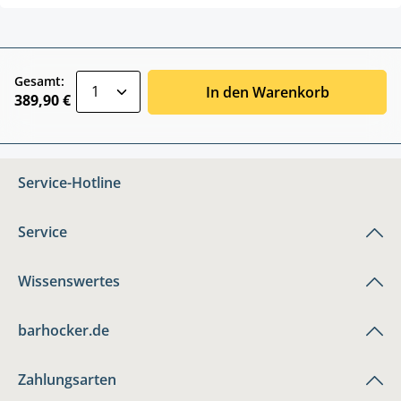
zentheme.component.product.quantitySele
Gesamt:
In den Warenkorb
389,90 €
Service-Hotline
Service
Wissenswertes
barhocker.de
Zahlungsarten