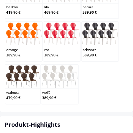
hellblau
lila
natura
419,90 €
469,90 €
389,90 €
orange
rot
schwarz
orange
rot
schwarz
389,90 €
389,90 €
389,90 €
walnuss
weiß
walnuss
weiß
479,90 €
389,90 €
Produkt-Highlights