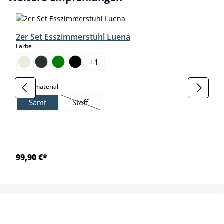
2er Set Esszimmerstuhl Luena
auswählen
Farbe
+
1
auswählen
Grundmaterial
Samt
Stoff
(Diese Option ist zurzeit nicht verfügbar.)
99,90 €*