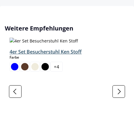
Produktgalerie überspringen
Weitere Empfehlungen
4er Set Besucherstuhl Ken Stoff
auswählen
Farbe
+
4