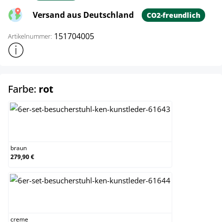
Versand aus Deutschland
CO2-freundlich
151704005
Artikelnummer:
Weitere Produktinformationen anzeigen
auswählen
Farbe:
rot
braun
braun
279,90 €
creme
creme