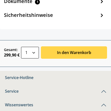
Dokumente
1
Sicherheitshinweise
zentheme.component.product.quantitySele
Gesamt:
In den Warenkorb
299,90 €
Service-Hotline
Service
Wissenswertes