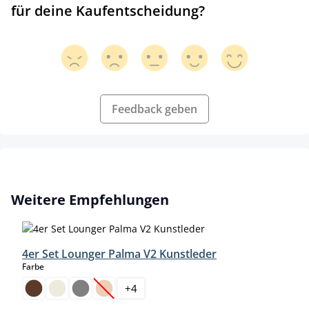
für deine Kaufentscheidung?
Feedback geben
Produktgalerie überspringen
Weitere Empfehlungen
4er Set Lounger Palma V2 Kunstleder
auswählen
Farbe
+
4
(Diese Option ist zurzeit nicht verfügbar.)