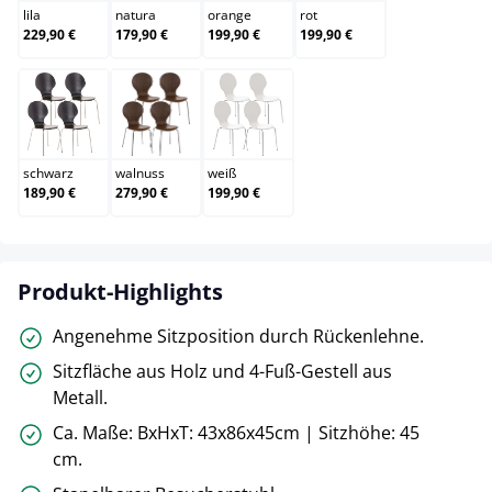
lila
natura
orange
rot
229,90 €
179,90 €
199,90 €
199,90 €
schwarz
walnuss
weiß
schwarz
walnuss
weiß
189,90 €
279,90 €
199,90 €
Produkt-Highlights
Angenehme Sitzposition durch Rückenlehne.
Sitzfläche aus Holz und 4-Fuß-Gestell aus
Metall.
Ca. Maße: BxHxT: 43x86x45cm | Sitzhöhe: 45
cm.