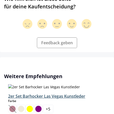
für deine Kaufentscheidung?
Feedback geben
Produktgalerie überspringen
Weitere Empfehlungen
2er Set Barhocker Las Vegas Kunstleder
auswählen
Farbe
+
5
(Diese Option ist zurzeit nicht verfügbar.)