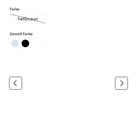
auswählen
Farbe
hellbraun
(Diese Option ist zurzeit nicht verfügbar.)
auswählen
Gestell Farbe