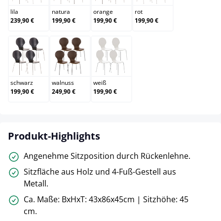
lila
natura
orange
rot
239,90 €
199,90 €
199,90 €
199,90 €
schwarz
walnuss
weiß
schwarz
walnuss
weiß
199,90 €
249,90 €
199,90 €
Produkt-Highlights
Angenehme Sitzposition durch Rückenlehne.
Sitzfläche aus Holz und 4-Fuß-Gestell aus
Metall.
Ca. Maße: BxHxT: 43x86x45cm | Sitzhöhe: 45
cm.