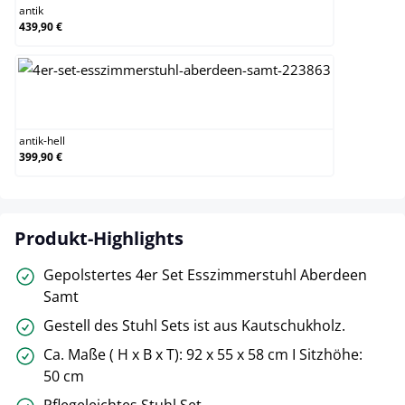
antik
439,90 €
antik-hell
antik-hell
399,90 €
Produkt-Highlights
Gepolstertes 4er Set Esszimmerstuhl Aberdeen
Samt
Gestell des Stuhl Sets ist aus Kautschukholz.
Ca. Maße ( H x B x T): 92 x 55 x 58 cm I Sitzhöhe:
50 cm