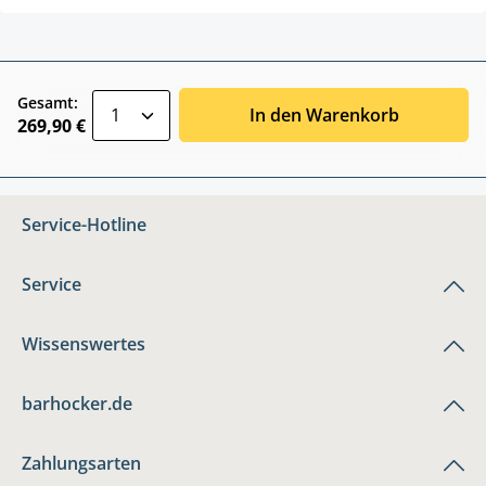
zentheme.component.product.quantitySele
Gesamt:
In den Warenkorb
269,90 €
Service-Hotline
Service
Wissenswertes
barhocker.de
Zahlungsarten