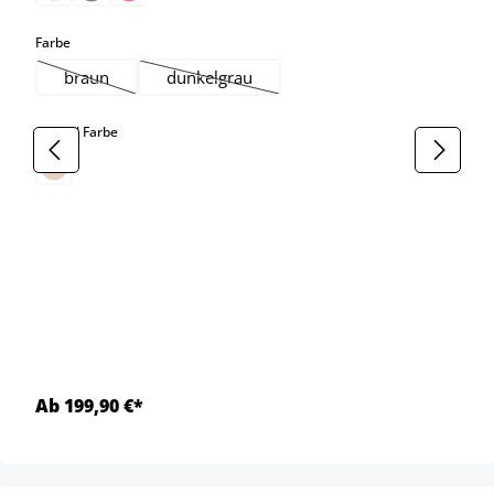
auswählen
Farbe
braun
dunkelgrau
(Diese Option ist zurzeit nicht verfügbar.)
(Diese Option ist zurzeit nicht verfügbar.)
auswählen
Gestell Farbe
Ab 199,90 €*