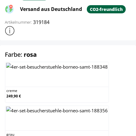
Versand aus Deutschland
CO2-freundlich
319184
Artikelnummer:
Weitere Produktinformationen anzeigen
auswählen
Farbe:
rosa
creme
creme
249,90 €
grau
grau