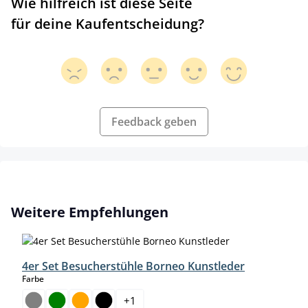
Wie hilfreich ist diese Seite
für deine Kaufentscheidung?
Feedback geben
Produktgalerie überspringen
Weitere Empfehlungen
4er Set Besucherstühle Borneo Kunstleder
auswählen
Farbe
+
1