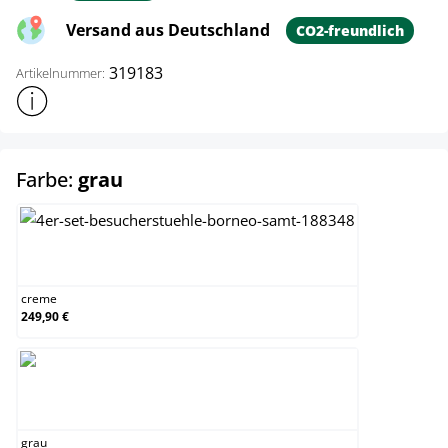
Versand aus Deutschland
CO2-freundlich
319183
Artikelnummer:
Weitere Produktinformationen anzeigen
auswählen
Farbe:
grau
creme
creme
249,90 €
grau
grau