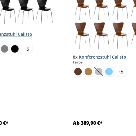
enzstuhl Calisto
hlen
+
5
8x Konferenzstuhl Calisto
auswählen
Farbe
+
5
(Diese Option ist z
0 €*
Ab 389,90 €*