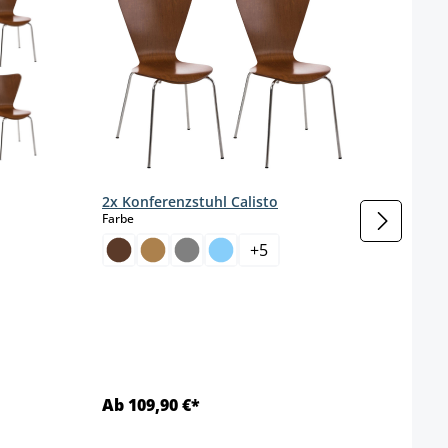
2x Konferenzstuhl Calisto
auswählen
Farbe
urzeit nicht verfügbar.)
+
5
16 x 
Farbe
Ab 109,90 €*
Ab 7