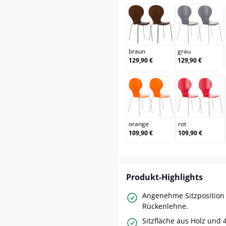
braun
grau
braun
grau
129,90 €
129,90 €
orange
rot
orange
rot
109,90 €
109,90 €
Produkt-Highlights
Angenehme Sitzposition
Rückenlehne.
Sitzfläche aus Holz und 