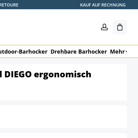
 RETOURE
KAUF AUF RECHNUNG
Warenk
utdoor-Barhocker
Drehbare Barhocker
Mehr
M
hl DIEGO ergonomisch