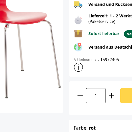
Versand und Rücksen
Lieferzeit: 1 - 2 Werk
(Paketservice)
Sofort lieferbar
Ve
Versand aus Deutsch
15972405
Artikelnummer:
Weitere Produktinformatione
Produkt Anzahl: G
auswählen
Farbe:
rot