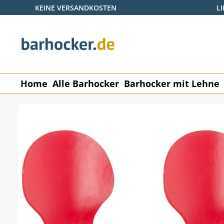
KEINE VERSANDKOSTEN
L
 Hauptinhalt springen
Zur Suche springen
Zur Hauptnavigation springen
Home
Alle Barhocker
Barhocker mit Lehne