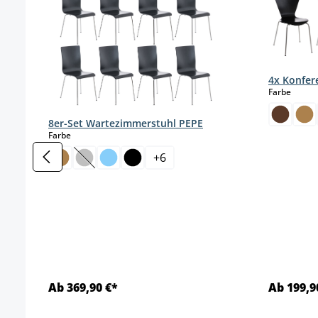
4x Konfer
auswä
Farbe
8er-Set Wartezimmerstuhl PEPE
auswählen
Farbe
+
6
(Diese Option ist zurzeit nicht verfügbar.)
Ab 369,90 €*
Ab 199,9