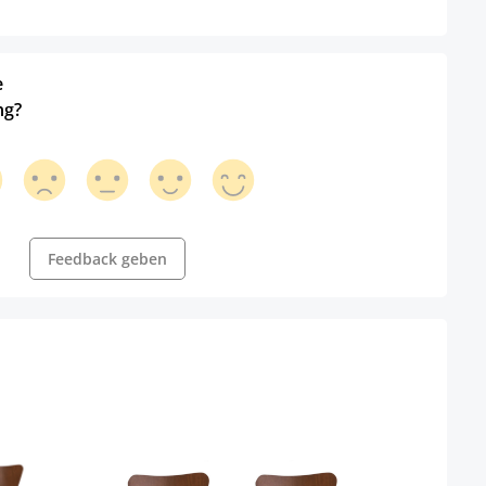
e
ng?
Feedback geben