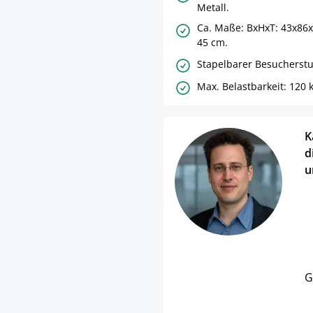
Metall.
Ca. Maße: BxHxT: 43x86x
45 cm.
Stapelbarer Besucherstu
Max. Belastbarkeit: 120 k
K
d
u
G