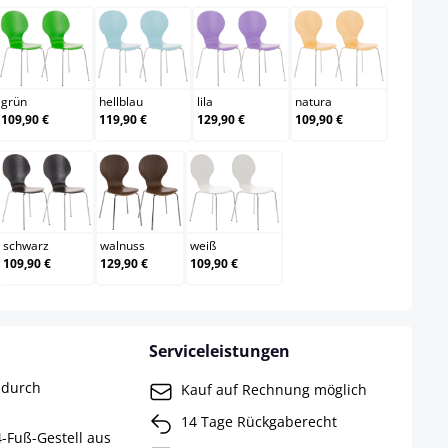
grün
hellblau
lila
natura
grün
hellblau
lila
natura
109,90 €
119,90 €
129,90 €
109,90 €
schwarz
walnuss
weiß
schwarz
walnuss
weiß
109,90 €
129,90 €
109,90 €
Serviceleistungen
 durch
Kauf auf Rechnung möglich
14 Tage Rückgaberecht
4-Fuß-Gestell aus