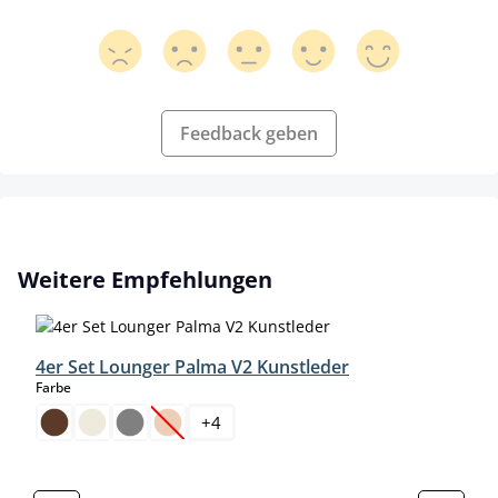
Feedback geben
Produktgalerie überspringen
Weitere Empfehlungen
4er Set Lounger Palma V2 Kunstleder
auswählen
Farbe
+
4
(Diese Option ist zurzeit nicht verfügbar.)