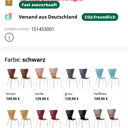
Fast ausverkauft
Versand aus Deutschland
CO2-freundlich
151453001
Artikelnummer:
Weitere Produktinformationen anzeigen
auswählen
Farbe:
schwarz
braun
eiche
grau
hellblau
braun
eiche
grau
hellblau
109,90 €
129,90 €
129,90 €
109,90 €
natura
rot
schwarz
walnuss