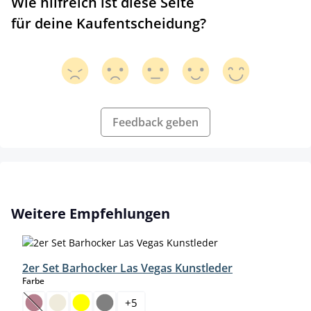
Wie hilfreich ist diese Seite
für deine Kaufentscheidung?
Feedback geben
Produktgalerie überspringen
Weitere Empfehlungen
2er Set Barhocker Las Vegas Kunstleder
auswählen
Farbe
+
5
(Diese Option ist zurzeit nicht verfügbar.)