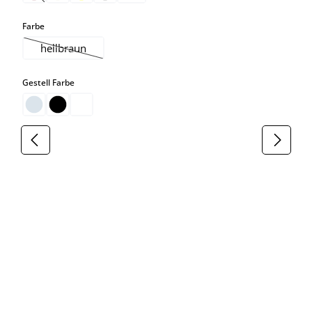
auswählen
Farbe
hellbraun
(Diese Option ist zurzeit nicht verfügbar.)
auswählen
Gestell Farbe