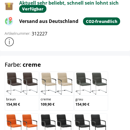
Aktuell sehr beliebt, schnell sein lohnt sich
Verfügbar
Versand aus Deutschland
CO2-freundlich
312227
Artikelnummer:
Weitere Produktinformationen anzeigen
auswählen
Farbe:
creme
braun
creme
grau
braun
creme
grau
154,90 €
109,90 €
154,90 €
orange
schwarz
schwarz/schwarz