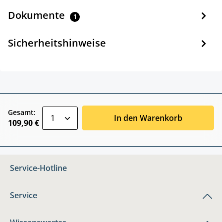
Dokumente
1
Sicherheitshinweise
zentheme.component.product.quantitySele
Gesamt:
In den Warenkorb
109,90 €
Service-Hotline
Service