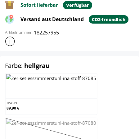
Sofort lieferbar
Verfügbar
Versand aus Deutschland
CO2-freundlich
182257955
Artikelnummer:
Weitere Produktinformationen anzeigen
auswählen
Farbe:
hellgrau
braun
braun
89,90 €
creme
(Diese Option ist zurzeit nicht verfügbar.)