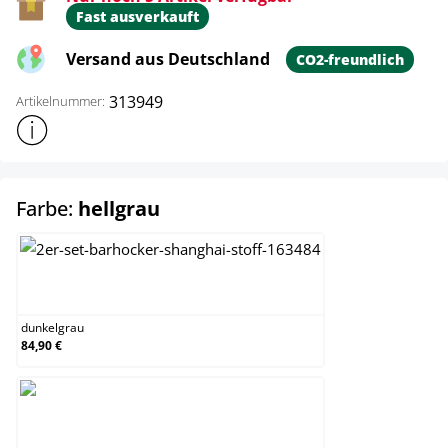
Fast ausverkauft
Versand aus Deutschland
CO2-freundlich
313949
Artikelnummer:
Weitere Produktinformationen anzeigen
auswählen
Farbe:
hellgrau
dunkelgrau
dunkelgrau
84,90 €
hellgrau