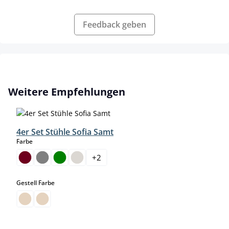
Feedback geben
Produktgalerie überspringen
Weitere Empfehlungen
4er Set Stühle Sofia Samt
auswählen
Farbe
+
2
auswählen
Gestell Farbe