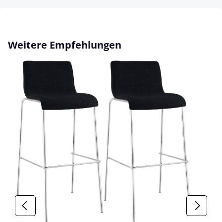
Skip product gallery
Weitere Empfehlungen