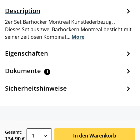
Description
2er Set Barhocker Montreal Kunstlederbezug. .
Dieses Set aus zwei Barhockern Montreal besticht mit
seiner zeitlosen Kombinat…
More
Eigenschaften
Dokumente
1
Sicherheitshinweise
zentheme.component.product.quantitySele
Gesamt:
In den Warenkorb
134,90 €