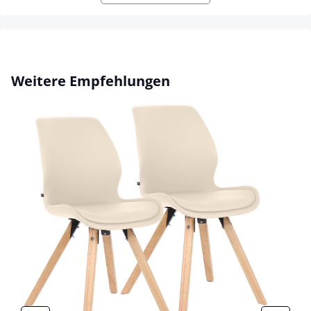
Produktgalerie überspringen
Weitere Empfehlungen