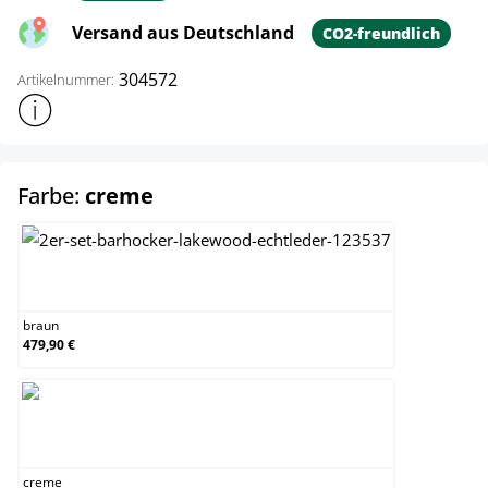
Versand aus Deutschland
CO2-freundlich
304572
Artikelnummer:
Weitere Produktinformationen anzeigen
auswählen
Farbe:
creme
braun
braun
479,90 €
creme
creme